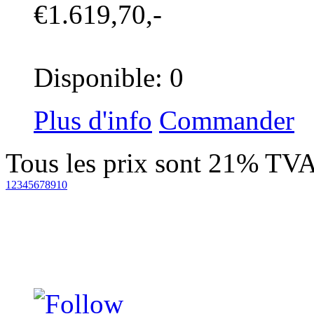
€1.619,70,-
Disponible: 0
Plus d'info
Commander
Tous les prix sont 21% TVA
1
2
3
4
5
6
7
8
9
10